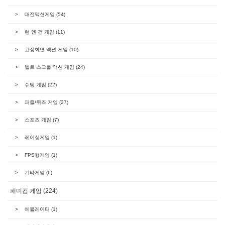
대전액션게임
(54)
런 앤 건 게임
(11)
고정화면 액션 게임
(10)
벨트 스크롤 액션 게임
(24)
슈팅 게임
(22)
퍼즐/퀴즈 게임
(27)
스포츠 게임
(7)
레이싱게임
(1)
FPS형게임
(1)
기타게임
(6)
패미컴 게임
(224)
에뮬레이터
(1)