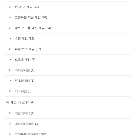
런 앤 건 게임
(11)
고정화면 액션 게임
(10)
벨트 스크롤 액션 게임
(24)
슈팅 게임
(22)
퍼즐/퀴즈 게임
(27)
스포츠 게임
(7)
레이싱게임
(1)
FPS형게임
(1)
기타게임
(6)
패미컴 게임
(224)
에뮬레이터
(1)
대전액션게임
(12)
고정화면 액션게임
(28)