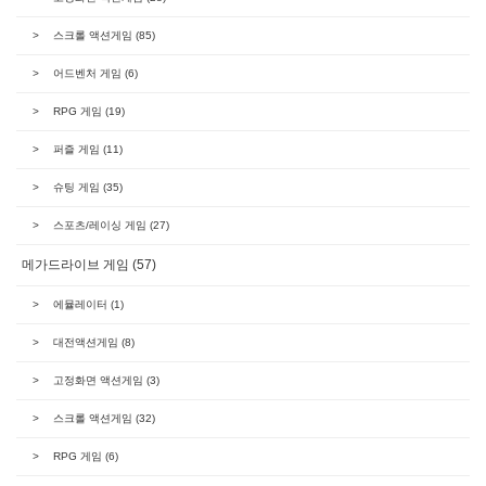
스크롤 액션게임
(85)
어드벤처 게임
(6)
RPG 게임
(19)
퍼즐 게임
(11)
슈팅 게임
(35)
스포츠/레이싱 게임
(27)
메가드라이브 게임
(57)
에뮬레이터
(1)
대전액션게임
(8)
고정화면 액션게임
(3)
스크롤 액션게임
(32)
RPG 게임
(6)