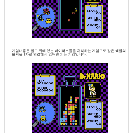
게임내용은 필드 위에 있는 바이러스들을 처리하는 게임으로 같은 색깔의
블럭을 1자로 연결해서 없애면 되는 게임입니다.