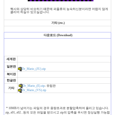
헥사와 상당히 비슷하기 떄문에 퍼즐류의 능숙하신분이라면 어렵지 않게
클리어 하실수 있으실겁니다.
기타 (etc.)
다운로드 (Download)
세계판
일본판
Dr_Mario_(JU).zip
북미판
한글판
Dr_Mario_(E).zip
- 유럽판
기타
Dr_Mario_(VS).zip
* 10MB가 넘어가는 파일의 경우 용량초과로 분할압축하여 올리고 있습니다.
zip, z01, z02...등의 모든 파일을 받으시고 zip의 압축을 푸시면 정상실행 가능합