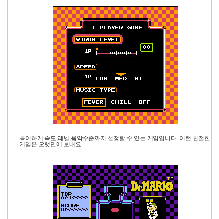
특이하게 속도,레벨,음악수준까지 설정할 수 있는 게임입니다. 이런 친절한
게임은 오랫만에 보내요