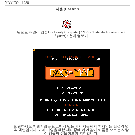
NAMCO - 1980
내용 (Contents)
닌텐도 패밀리 컴퓨터 (Family Computer)
/ NES (Nintendo Entertainment
System)
/ 현대 컴보이
안녕하세요 이번게임은 남코에서 만들어서 지금까지 회자되는 전설의 명
작 팩맨입니다. 아마 게임을 해본 세대중에 이 게임에 이름을 모르는 사람
이 있을까 싶을정도의 명작입니다.