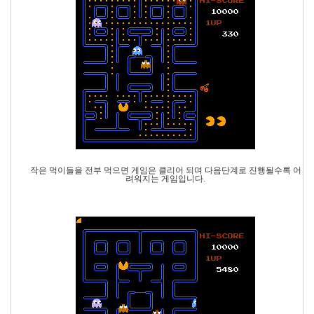
작은 먹이들을 전부 먹으면 게임은 클리어 되며 다음단계로 진행될수록 어
려워지는 게임입니다.