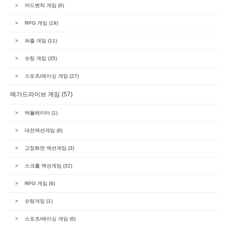
어드벤처 게임
(6)
RPG 게임
(19)
퍼즐 게임
(11)
슈팅 게임
(35)
스포츠/레이싱 게임
(27)
메가드라이브 게임
(57)
에뮬레이터
(1)
대전액션게임
(8)
고정화면 액션게임
(3)
스크롤 액션게임
(32)
RPG 게임
(6)
슈팅게임
(1)
스포츠/레이싱 게임
(6)