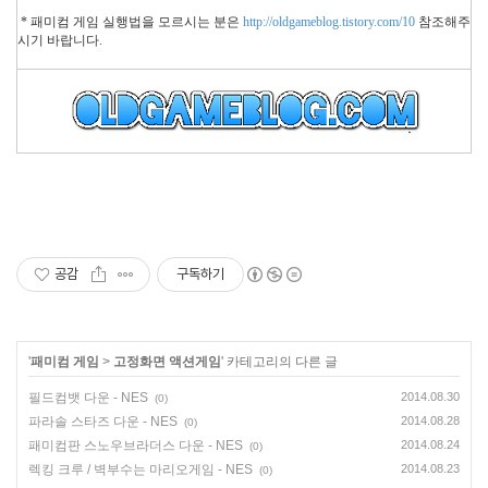
* 패미컴 게임 실행법을 모르시는 분은
http://oldgameblog.tistory.com/10
참조해주
시기 바랍니다.
공감
구독하기
'
패미컴 게임
>
고정화면 액션게임
' 카테고리의 다른 글
필드컴뱃 다운 - NES
2014.08.30
(0)
파라솔 스타즈 다운 - NES
2014.08.28
(0)
패미컴판 스노우브라더스 다운 - NES
2014.08.24
(0)
렉킹 크루 / 벽부수는 마리오게임 - NES
2014.08.23
(0)