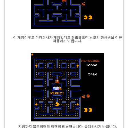
이 게임이후로 여러회사가 게임업계로 진출했으며 남코의 황금년을 이끈
작품이기도 합니다.
지금까지 불후의명작 팩맨의 리뷰였습니다. 즐겜하시기 바랍니다.