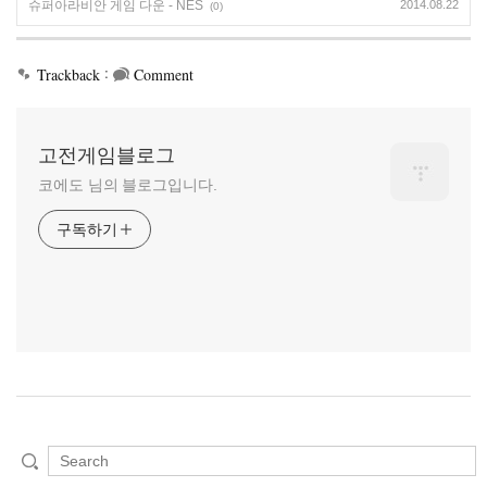
슈퍼아라비안 게임 다운 - NES
2014.08.22
(0)
:
Trackback
Comment
고전게임블로그
코에도 님의 블로그입니다.
구독하기