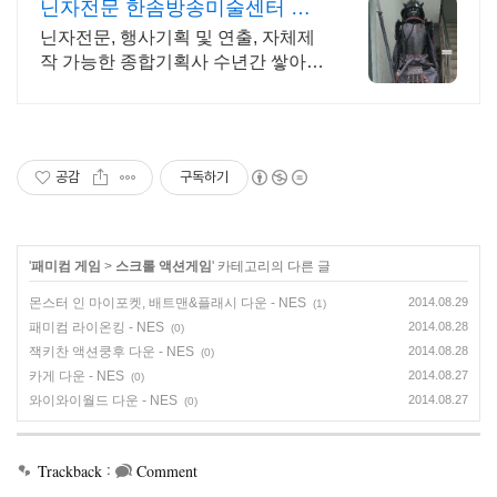
닌자전문 한솜방송미술센터 당
일 배송 및 수령가능!!
닌자전문, 행사기획 및 연출, 자체제
작 가능한 종합기획사 수년간 쌓아온
노하우를 바탕으로 믿고 신뢰할수 있
는 기업!!
공감
구독하기
'
패미컴 게임
>
스크롤 액션게임
' 카테고리의 다른 글
몬스터 인 마이포켓, 배트맨&플래시 다운 - NES
2014.08.29
(1)
패미컴 라이온킹 - NES
2014.08.28
(0)
잭키찬 액션쿵후 다운 - NES
2014.08.28
(0)
카게 다운 - NES
2014.08.27
(0)
와이와이월드 다운 - NES
2014.08.27
(0)
:
Trackback
Comment