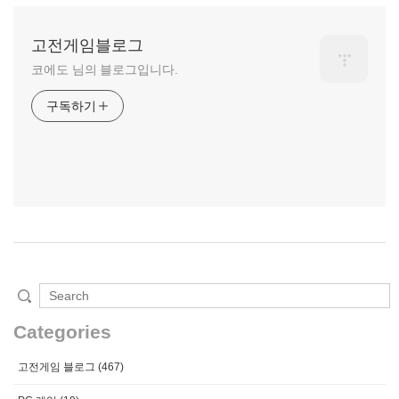
고전게임블로그
코에도 님의 블로그입니다.
구독하기
Categories
고전게임 블로그
(467)