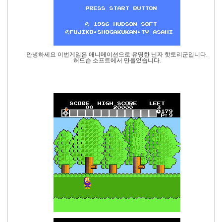
안녕하세요 이번게임은 애니메이션으로 유명한 닌자 핫토리군입니다.
허드슨 소프트에서 만들었습니다.