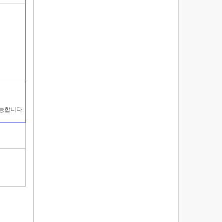
가능합니다.