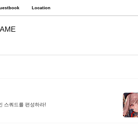
uestbook
Location
AME
5인 스쿼드를 편성하라!