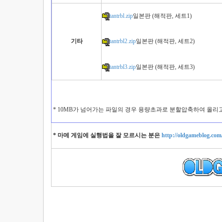
tantrbl.zip
일본판 (해적판, 세트1)
기타
tantrbl2.zip
일본판 (해적판, 세트2)
tantrbl3.zip
일본판 (해적판, 세트3)
* 10MB가 넘어가는 파일의 경우 용량초과로 분할압축하여 올리고 있습
* 마메 게임에 실행법을 잘 모르시는 분은
http://oldgameblog.com