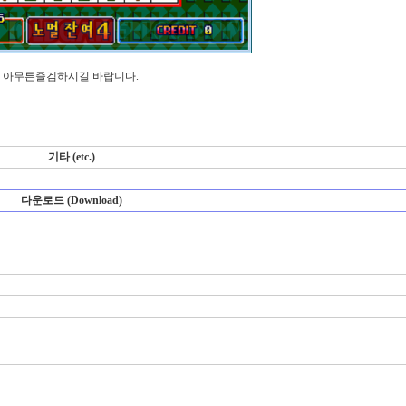
아무튼즐겜하시길 바랍니다.
기타 (etc.)
다운로드 (Download)