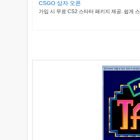
CSGO 상자 오픈
가입 시 무료 CS2 스타터 패키지 제공. 쉽게 