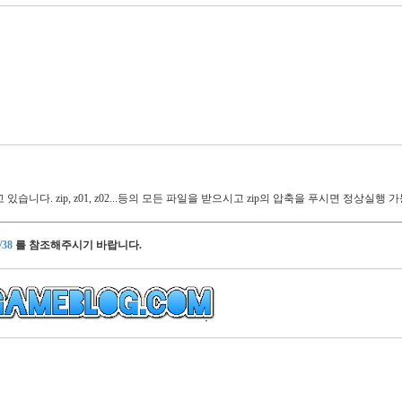
니다. zip, z01, z02...등의 모든 파일을 받으시고 zip의 압축을 푸시면 정상실행 
/38
를 참조해주시기 바랍니다.