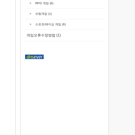
RPG 게임
(6)
슈팅게임
(1)
스포츠/레이싱 게임
(6)
게임오류수정방법
(1)