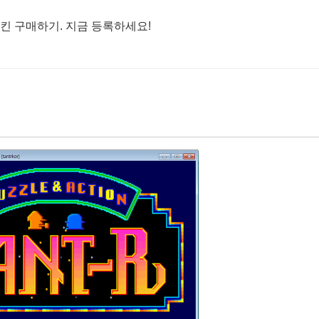
스킨 구매하기. 지금 등록하세요!