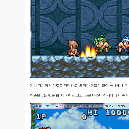
게임 자체의 난이도도 적당하고, 코믹한 연출이 많아 국내에서 큰 
최종보스는 텀블 팝, 다이어트 고고, 스핀 마스터의 시대에서 과