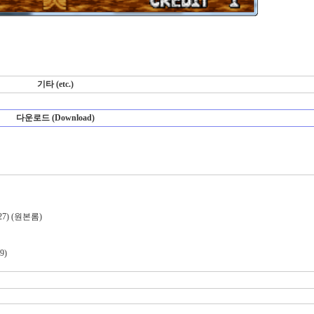
기타 (etc.)
다운로드 (Download)
05.27) (원본롬)
9)