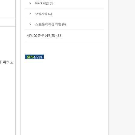
RPG 게임
(6)
슈팅게임
(1)
스포츠/레이싱 게임
(6)
게임오류수정방법
(1)
을 취하고