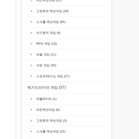
대전액션게임
(12)
고정화면 액션게임
(28)
스크롤 액션게임
(85)
어드벤처 게임
(6)
RPG 게임
(19)
퍼즐 게임
(11)
슈팅 게임
(35)
스포츠/레이싱 게임
(27)
메가드라이브 게임
(57)
에뮬레이터
(1)
대전액션게임
(8)
고정화면 액션게임
(3)
스크롤 액션게임
(32)