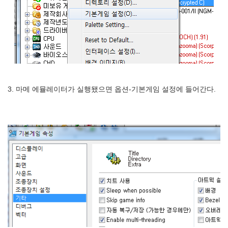
3. 마메 에뮬레이터가 실행됐으면 옵션-기본게임 설정에 들어간다.