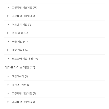
고정화면 액션게임
(28)
스크롤 액션게임
(85)
어드벤처 게임
(6)
RPG 게임
(19)
퍼즐 게임
(11)
슈팅 게임
(35)
스포츠/레이싱 게임
(27)
메가드라이브 게임
(57)
에뮬레이터
(1)
대전액션게임
(8)
고정화면 액션게임
(3)
스크롤 액션게임
(32)