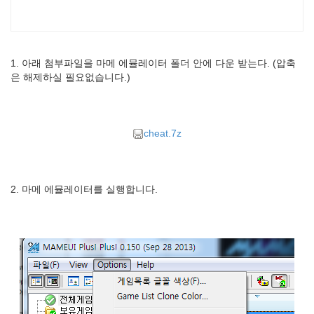
1. 아래 첨부파일을 마메 에뮬레이터 폴더 안에 다운 받는다. (압축
은 해제하실 필요없습니다.)
cheat.7z
2. 마메 에뮬레이터를 실행합니다.