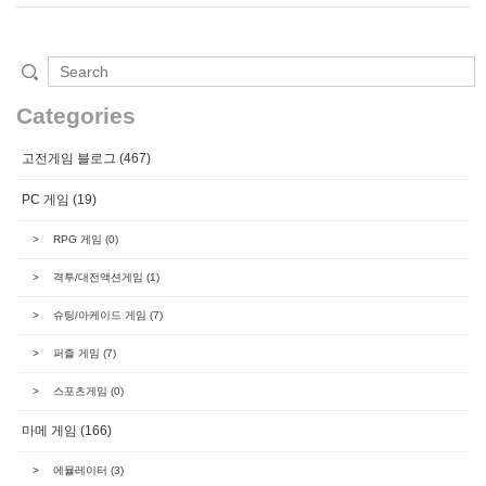
Categories
고전게임 블로그
(467)
PC 게임
(19)
RPG 게임
(0)
격투/대전액션게임
(1)
슈팅/아케이드 게임
(7)
퍼즐 게임
(7)
스포츠게임
(0)
마메 게임
(166)
에뮬레이터
(3)