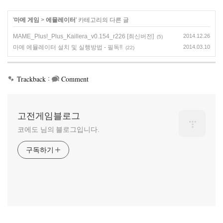
'
마메 게임
>
에뮬레이터
' 카테고리의 다른 글
MAME_Plus!_Plus_Kaillera_v0.154_r226 [최신버전]
2014.12.26
(5)
마메 에뮬레이터 설치 및 실행방법 - 필독!!
2014.03.10
(22)
:
Trackback
Comment
고전게임블로그
코에도 님의 블로그입니다.
구독하기