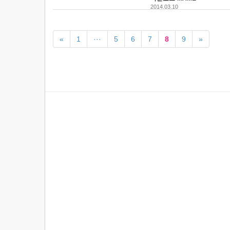
2014.03.10
«
1
···
5
6
7
8
9
»