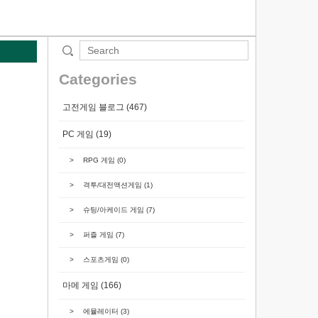
티스토리툴바
Categories
고전게임 블로그
(467)
PC 게임
(19)
RPG 게임
(0)
격투/대전액션게임
(1)
슈팅/아케이드 게임
(7)
퍼즐 게임
(7)
스포츠게임
(0)
마메 게임
(166)
에뮬레이터
(3)