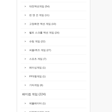
대전액션게임
(54)
런 앤 건 게임
(11)
고정화면 액션 게임
(10)
벨트 스크롤 액션 게임
(24)
슈팅 게임
(22)
퍼즐/퀴즈 게임
(27)
스포츠 게임
(7)
레이싱게임
(1)
FPS형게임
(1)
기타게임
(6)
패미컴 게임
(224)
에뮬레이터
(1)