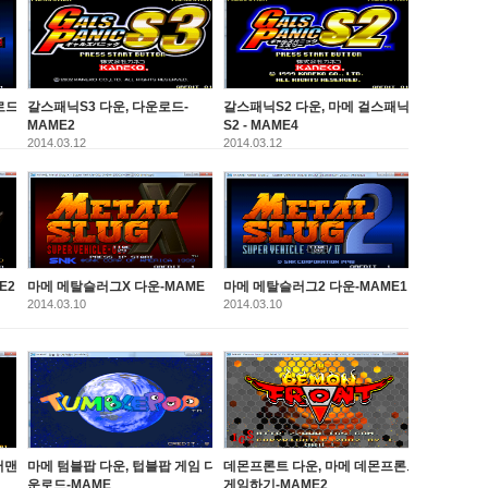
로드-
갈스패닉S3 다운, 다운로드-
갈스패닉S2 다운, 마메 걸스패닉
MAME
2
S2 - MAME
4
2014.03.12
2014.03.12
E
2
마메 메탈슬러그X 다운-MAME
마메 메탈슬러그2 다운-MAME
1
2014.03.10
2014.03.10
버맨
마메 텀블팝 다운, 텁블팝 게임 다
데몬프론트 다운, 마메 데몬프론트
운로드-MAME
게임하기-MAME
2