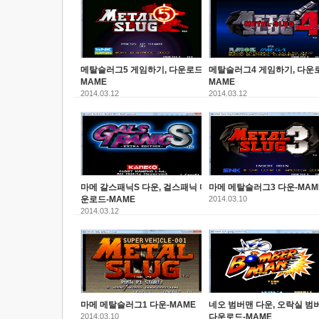
메탈슬러그5 게임하기, 다운로드-
메탈슬러그4 게임하기, 다운
MAME
MAME
2014.03.12
2014.03.12
마메 갈스패닉S 다운, 걸스패닉 다
마메 메탈슬러그3 다운-MAM
운로드-MAME
2014.03.10
2014.03.12
마메 메탈슬러그1 다운-MAME
네오 범버맨 다운, 오락실 범
2014.03.10
다운로드-MAME