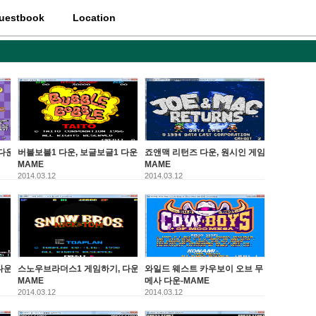
uestbook
Location
다운-
버블보블1 다운, 보글보글1 다운-
죠앤맥 리턴즈 다운, 원시인 게임-
MAME
MAME
2014.03.12
2014.03.12
다운-
스노우브라더스1 게임하기, 다운-
와일드 웨스트 카우보이 오브 무
MAME
메사 다운-MAME
2014.03.12
2014.03.12